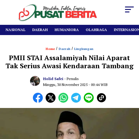
NASIONAL
DAERAH
HUMANIORA
OLAHRAGA
INTERNASIO
/
/
Home
Daerah
Lingkungan
PMII STAI Assalamiyah Nilai Aparat
Tak Serius Awasi Kendaraan Tambang
Holid Safei
- Penulis
Minggu, 30 November 2025
- 00:44 WIB