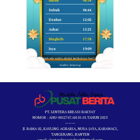
Imsak
04:34
Subuh
04:44
Dzuhur
12:02
Ashar
15:23
Maghrib
17:58
Isya
19:09
Tidak ada waktu sholat berikutnya hari ini.
Sumber: Kemenag
PT. LENTERA KREASI RAKYAT
NOMOR : AHU-0012747.AH.01.01.TAHUN 2025
———
Jl. RAMA 02, KAVLING AGRARIA, NUSA JAYA, KARAWACI,
TANGERANG, BANTEN
email : lentarakreasirakyat@gmail.com