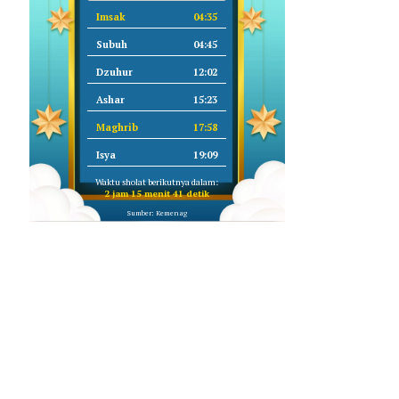
Imsak
04:35
Subuh
04:45
Dzuhur
12:02
Ashar
15:23
Maghrib
17:58
Isya
19:09
Waktu sholat berikutnya dalam:
2 jam 15 menit 40 detik
Sumber: Kemenag