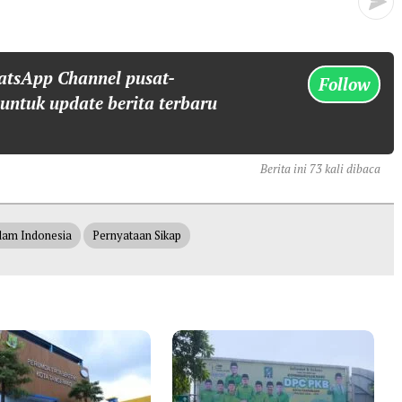
atsApp Channel pusat-
Follow
 untuk update berita terbaru
Berita ini 73 kali dibaca
slam Indonesia
Pernyataan Sikap