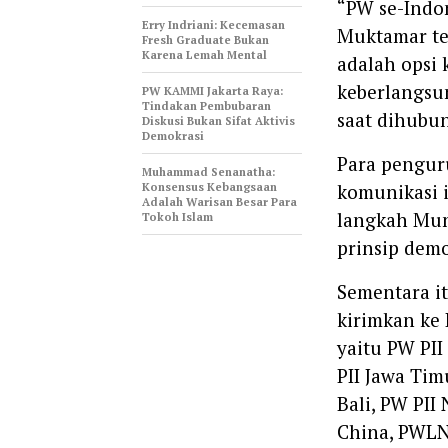
“PW se-Indo
Erry Indriani: Kecemasan
Muktamar te
Fresh Graduate Bukan
Karena Lemah Mental
adalah opsi
keberlangsun
PW KAMMI Jakarta Raya:
Tindakan Pembubaran
saat dihubun
Diskusi Bukan Sifat Aktivis
Demokrasi
Para pengur
Muhammad Senanatha:
Konsensus Kebangsaan
komunikasi 
Adalah Warisan Besar Para
langkah Mun
Tokoh Islam
prinsip demo
Sementara it
kirimkan ke 
yaitu PW PII
PII Jawa Tim
Bali, PW PII
China, PWLN