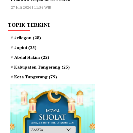
27 Juli 2026 | 11:54 WIB
TOPIK TERKINI
#cilegon
(28)
#opini
(25)
Abdul Hakim
(22)
Kabupaten Tangerang
(25)
Kota Tangerang
(79)
Sabtu, 23 Safar 1448 H / 08 Agustus 2026