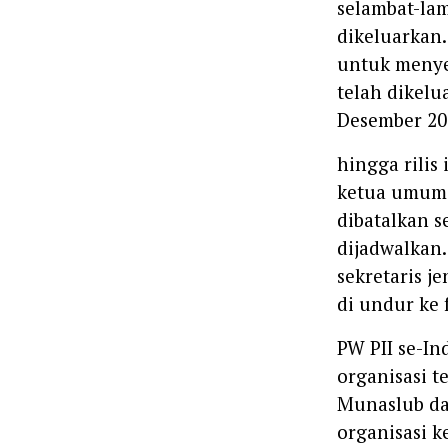
selambat-lam
dikeluarkan
untuk menye
telah dikelu
Desember 20
hingga rilis
ketua umum P
dibatalkan s
dijadwalkan
sekretaris 
di undur ke 
PW PII se-I
organisasi t
Munaslub da
organisasi k