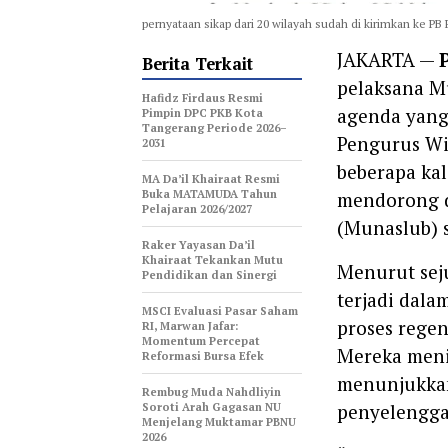
pernyataan sikap dari 20 wilayah sudah di kirimkan ke PB
JAKARTA —
Berita Terkait
pelaksana Mu
Hafidz Firdaus Resmi
agenda yang 
Pimpin DPC PKB Kota
Tangerang Periode 2026–
Pengurus Wil
2031
beberapa kal
MA Da’il Khairaat Resmi
Buka MATAMUDA Tahun
mendorong d
Pelajaran 2026/2027
(Munaslub) 
Raker Yayasan Da’il
Khairaat Tekankan Mutu
Menurut sej
Pendidikan dan Sinergi
terjadi dal
MSCI Evaluasi Pasar Saham
proses regen
RI, Marwan Jafar:
Momentum Percepat
Mereka meni
Reformasi Bursa Efek
menunjukkan
Rembug Muda Nahdliyin
Soroti Arah Gagasan NU
penyelengga
Menjelang Muktamar PBNU
2026