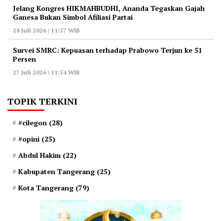
‎Jelang Kongres HIKMAHBUDHI, Ananda Tegaskan Gajah
Ganesa Bukan Simbol Afiliasi Partai
28 Juli 2026 | 11:57 WIB
‎Survei SMRC: Kepuasan terhadap Prabowo Terjun ke 51
Persen
27 Juli 2026 | 11:54 WIB
TOPIK TERKINI
#cilegon
(28)
#opini
(25)
Abdul Hakim
(22)
Kabupaten Tangerang
(25)
Kota Tangerang
(79)