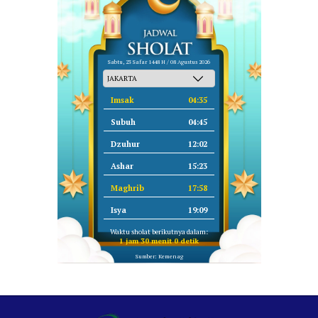
Sabtu, 23 Safar 1448 H / 08 Agustus 2026
Imsak
04:35
Subuh
04:45
Dzuhur
12:02
Ashar
15:23
Maghrib
17:58
Isya
19:09
Waktu sholat berikutnya dalam:
1 jam 30 menit 0 detik
Sumber: Kemenag