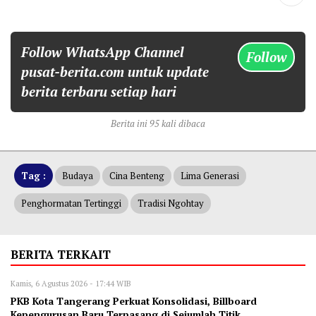
Follow WhatsApp Channel
Follow
pusat-berita.com untuk update
berita terbaru setiap hari
Berita ini 95 kali dibaca
Tag :
Budaya
Cina Benteng
Lima Generasi
Penghormatan Tertinggi
Tradisi Ngohtay
BERITA TERKAIT
Kamis, 6 Agustus 2026 - 17:44 WIB
‎PKB Kota Tangerang Perkuat Konsolidasi, Billboard
Kepengurusan Baru Terpasang di Sejumlah Titik ‎