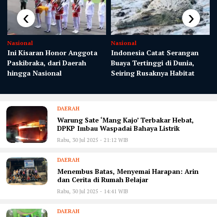
‹
›
Nasional
Nasional
i
Ini Kisaran Honor Anggota
Indonesia Catat Serangan
Paskibraka, dari Daerah
Buaya Tertinggi di Dunia,
hingga Nasional
Seiring Rusaknya Habitat
DAERAH
Warung Sate ‘Mang Kajo’ Terbakar Hebat,
DPKP Imbau Waspadai Bahaya Listrik
Rabu, 30 Jul 2025 - 21:12 WIB
DAERAH
Menembus Batas, Menyemai Harapan: Arin
dan Cerita di Rumah Belajar
Rabu, 30 Jul 2025 - 14:41 WIB
DAERAH