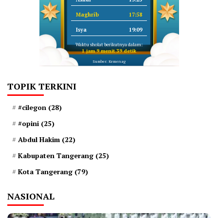
Maghrib
17:58
Isya
19:09
Waktu sholat berikutnya dalam:
1 jam 9 menit 38 detik
Sumber: Kemenag
TOPIK TERKINI
#cilegon
(28)
#opini
(25)
Abdul Hakim
(22)
Kabupaten Tangerang
(25)
Kota Tangerang
(79)
NASIONAL