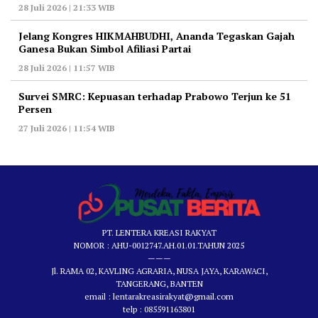
28 Juli 2026 | 21:33 WIB
‎Jelang Kongres HIKMAHBUDHI, Ananda Tegaskan Gajah
Ganesa Bukan Simbol Afiliasi Partai
28 Juli 2026 | 11:57 WIB
‎Survei SMRC: Kepuasan terhadap Prabowo Terjun ke 51
Persen
27 Juli 2026 | 11:54 WIB
PT. LENTERA KREASI RAKYAT
NOMOR : AHU-0012747.AH.01.01.TAHUN 2025
———
Jl. RAMA 02, KAVLING AGRARIA, NUSA JAYA, KARAWACI,
TANGERANG, BANTEN
email : lentarakreasirakyat@gmail.com
telp : 085591163801