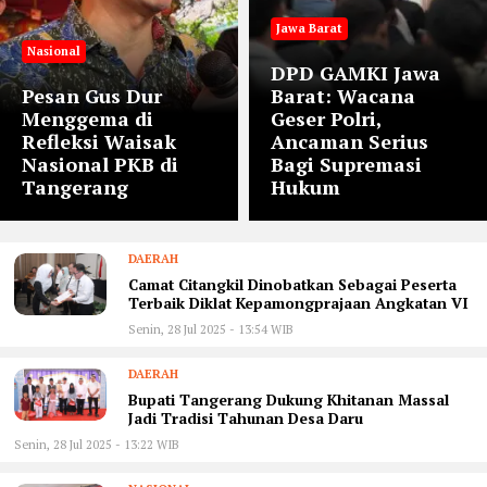
Jawa Barat
Nasional
DPD GAMKI Jawa
Pesan Gus Dur
Barat: Wacana
Menggema di
Geser Polri,
Refleksi Waisak
Ancaman Serius
Nasional PKB di
Bagi Supremasi
Tangerang
Hukum
DAERAH
Camat Citangkil Dinobatkan Sebagai Peserta
Terbaik Diklat Kepamongprajaan Angkatan VI
Senin, 28 Jul 2025 - 13:54 WIB
DAERAH
Bupati Tangerang Dukung Khitanan Massal
Jadi Tradisi Tahunan Desa Daru
Senin, 28 Jul 2025 - 13:22 WIB