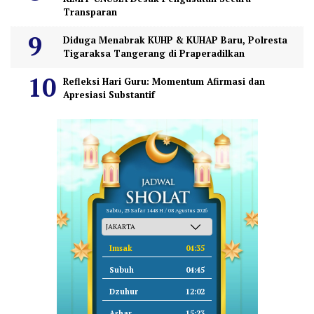
Transparan
Diduga Menabrak KUHP & KUHAP Baru, Polresta
Tigaraksa Tangerang di Praperadilkan
Refleksi Hari Guru: Momentum Afirmasi dan
Apresiasi Substantif
Sabtu, 23 Safar 1448 H / 08 Agustus 2026
Imsak
04:35
Subuh
04:45
Dzuhur
12:02
Ashar
15:23