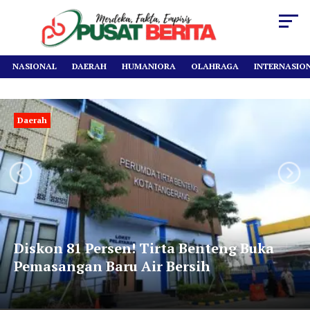
NASIONAL
DAERAH
HUMANIORA
OLAHRAGA
INTERNASIO
Banten
Next
Previous
‎PKB Kota Ta
rsen! Tirta Benteng Buka
Konsolidasi,
aru Air Bersih
Baru Terpasan