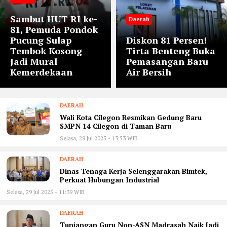
Sambut HUT RI ke-
Daerah
81, Pemuda Pondok
Pucung Sulap
Diskon 81 Persen!
Tembok Kosong
Tirta Benteng Buka
Jadi Mural
Pemasangan Baru
Kemerdekaan
Air Bersih
DAERAH
Wali Kota Cilegon Resmikan Gedung Baru
SMPN 14 Cilegon di Taman Baru
Selasa, 29 Jul 2025 - 13:53 WIB
DAERAH
Dinas Tenaga Kerja Selenggarakan Bimtek,
Perkuat Hubungan Industrial
Selasa, 29 Jul 2025 - 11:39 WIB
DAERAH
Tunjangan Guru Non-ASN Madrasah Naik Jadi