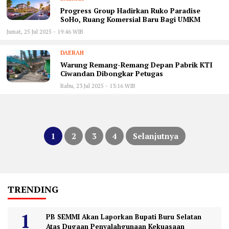
‎Progress Group Hadirkan Ruko Paradise
SoHo, Ruang Komersial Baru Bagi UMKM
Jumat, 25 Jul 2025 - 19:46 WIB
DAERAH
Warung Remang-Remang Depan Pabrik KTI
Ciwandan Dibongkar Petugas
Rabu, 23 Jul 2025 - 13:16 WIB
1
2
3
4
Selanjutnya
Paginasi
pos
TRENDING
PB SEMMI Akan Laporkan Bupati Buru Selatan
Atas Dugaan Penyalahgunaan Kekuasaan